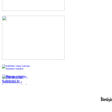
Pirms nopērc,
Salidzini.lv -
Interneta veikali,
Kuponi, OCTA
kalkulators,
İleti
KASKO
kalkulators, Ātrie
kredīti