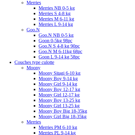
Merries
Merries NB 0-5 kg
Merries S 4-8 kg
Merries M 6-11 kg
Merries L 9-14 kg
Goo.N
Goo.N NB 0-5 kg
Goon 0-5kg 98pc
Goo.N S 4-8 kg 90pc
Goo.N M 6-11kg 68pc
Goon L 9-14 kg 58pc
Couches type culotte
Moony
Moony Sitagi 6-10 kg
Moony Boy 9-14 kg
Moony Girl 9-14 kg
Moony Boy 12-17 kg
Moony Girl 12-17 kg
Moony Boy 13-25 kg
Moony Girl 13-25 kg
Moony Boy Big 18-35kg
Moony Girl Big 18-35kg
Merries
Merries PM 6-10 kg
Merries PL 9-14 kg