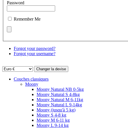
Password
Remember Me
Forgot your password?
Forgot your username?
Couches classiques
Moony
Moony Natural NB 0-5kg
Moony Natural S 4-8kg
Moony Natural M 6-11kg
Moony Natural L 9-14kg
Moony (jusqu'à 5 kg)
Moony S 4-8 kg
Moony M 6-11 kg
Moony L 9-14 kg