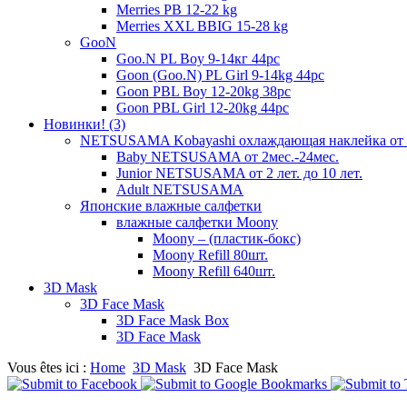
Merries PB 12-22 kg
Merries XXL BBIG 15-28 kg
GooN
Goo.N PL Boy 9-14кг 44pc
Goon (Goo.N) PL Girl 9-14kg 44pc
Goon PBL Boy 12-20kg 38pc
Goon PBL Girl 12-20kg 44pc
Новинки! (3)
NETSUSAMA Kobayashi охлаждающая наклейка от 
Baby NETSUSAMA от 2мес.-24мес.
Junior NETSUSAMA от 2 лет. до 10 лет.
Adult NETSUSAMA
Японские влажные салфетки
влажные салфетки Moony
Moony – (пластик-бокс)
Moony Refill 80шт.
Moony Refill 640шт.
3D Mask
3D Face Mask
3D Face Mask Box
3D Face Mask
Vous êtes ici :
Home
3D Mask
3D Face Mask