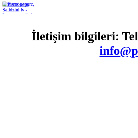
Pirms nopērc,
Salidzini.lv -
Interneta veikali,
Kuponi, OCTA
kalkulators,
İletişim bilgileri: T
KASKO
kalkulators, Ātrie
kredīti
info@p