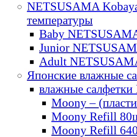
NETSUSAMA Kobayas
температуры
Baby NETSUSAMA о
Junior NETSUSAMA 
Adult NETSUSAM
Японские влажные с
влажные салфетки
Moony – (пласти
Moony Refill 80
Moony Refill 64