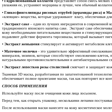
•
Гидролизованный коллаген
представляет собой смесь мелких 
увлажняя ее, устраняют морщины и лучше, чем обычный коллаген
•
Гликосфинголипиды рисовых отрубей (церамиды риса) и Ма
«клеящие» вещества, которые удерживают влагу, обеспечивая дл
•
Экстракт саке
– один из лучших ингредиентов в современной к
традиционного японского напитка саке. Экстракт саке обеспечи
кожу необходимыми питательными веществами и стимулирующих рег
подавляют действие фермента тирозиназы, который вызывает пигм
•
Экстракт женьшеня
стимулирует и активирует метаболизм клето
•
Маточное молочко
- это удивительно эффективный омолаживаю
минералов, энзимов, которые способствуют омоложению клеток, 
натуральными противовоспалительными и антибактериальными с
•
Экстракт лепестков розы столистной
смягчает и защищает ко
Тканевая 3D маска, разработанная по запатентованной технологи
обеспечивает полное прилегание маски, так как повторяет все ко
СПОСОБ ПРИМЕНЕНИЯ
Используйте маску после очищения кожи лица лосьоном.
Перед тем, как открыть упаковку, несколькими легкими постукив
После использования маски нанесите на кожу косметическое моло