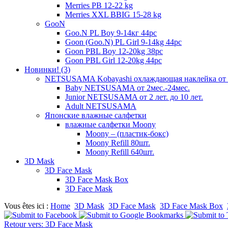
Merries PB 12-22 kg
Merries XXL BBIG 15-28 kg
GooN
Goo.N PL Boy 9-14кг 44pc
Goon (Goo.N) PL Girl 9-14kg 44pc
Goon PBL Boy 12-20kg 38pc
Goon PBL Girl 12-20kg 44pc
Новинки! (3)
NETSUSAMA Kobayashi охлаждающая наклейка от 
Baby NETSUSAMA от 2мес.-24мес.
Junior NETSUSAMA от 2 лет. до 10 лет.
Adult NETSUSAMA
Японские влажные салфетки
влажные салфетки Moony
Moony – (пластик-бокс)
Moony Refill 80шт.
Moony Refill 640шт.
3D Mask
3D Face Mask
3D Face Mask Box
3D Face Mask
Vous êtes ici :
Home
3D Mask
3D Face Mask
3D Face Mask Box
Retour vers: 3D Face Mask