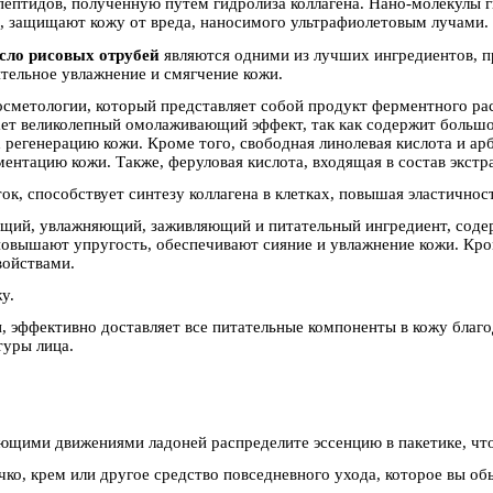
пептидов, полученную путем гидролиза коллагена. Нано-молекулы г
, защищают кожу от вреда, наносимого ультрафиолетовым лучами.
сло рисовых отрубей
являются одними из лучших ингредиентов, 
ительное увлажнение и смягчение кожи.
осметологии, который представляет собой продукт ферментного ра
вает великолепный омолаживающий эффект, так как содержит больш
енерацию кожи. Кроме того, свободная линолевая кислота и арбут
ентацию кожи. Также, феруловая кислота, входящая в состав экстр
к, способствует синтезу коллагена в клетках, повышая эластичнос
щий, увлажняющий, заживляющий и питательный ингредиент, содер
повышают упругость, обеспечивают сияние и увлажнение кожи. Кром
войствами.
жу.
и, эффективно доставляет все питательные компоненты в кожу бла
нтуры лица.
ающими движениями ладоней распределите эссенцию в пакетике, чт
чко, крем или другое средство повседневного ухода, которое вы о