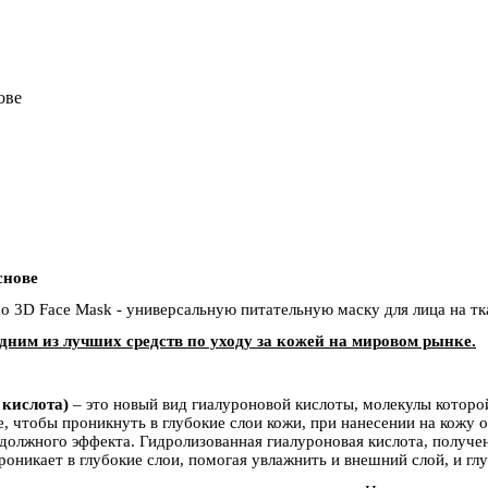
ове
снове
o 3D Face Mask - универсальную питательную маску для лица на тк
дним из лучших средств по уходу за кожей на мировом рынке.
 кислота)
– это новый вид гиалуроновой кислоты, молекулы котор
 чтобы проникнуть в глубокие слои кожи, при нанесении на кожу
 должного эффекта. Гидролизованная гиалуроновая кислота, получ
роникает в глубокие слои, помогая увлажнить и внешний слой, и гл