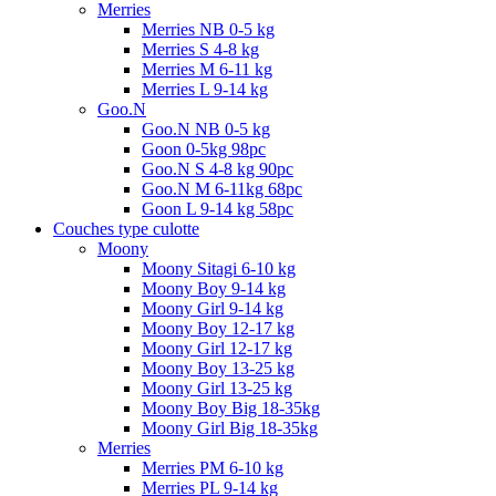
Merries
Merries NB 0-5 kg
Merries S 4-8 kg
Merries M 6-11 kg
Merries L 9-14 kg
Goo.N
Goo.N NB 0-5 kg
Goon 0-5kg 98pc
Goo.N S 4-8 kg 90pc
Goo.N M 6-11kg 68pc
Goon L 9-14 kg 58pc
Couches type culotte
Moony
Moony Sitagi 6-10 kg
Moony Boy 9-14 kg
Moony Girl 9-14 kg
Moony Boy 12-17 kg
Moony Girl 12-17 kg
Moony Boy 13-25 kg
Moony Girl 13-25 kg
Moony Boy Big 18-35kg
Moony Girl Big 18-35kg
Merries
Merries PM 6-10 kg
Merries PL 9-14 kg