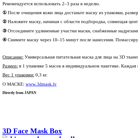
Рекомендуется использовать 2–3 раза в неделю.
①
После очищения кожи лица достаньте маску из упаковки, разве
②
Наложите маску, начиная с области подбородка, совмещая цент
③
Отсоедините удлиненные участки маски, снабженные надрезами 
④
Снимите маску через 10–15 минут после нанесения. Помассируй
Описание:
Универсальная питательная маска для лица на 3D ткане
Размер:
в 1 упаковке 5 масок в индивидуальном пакетике. Каждая 
Вес 1 упаковки:
0,3 кг.
О МАСКЕ:
www.3dmask.lv
Directly from JAPAN
3D Face Mask Box