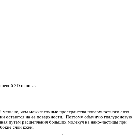
аневой 3D основе.
ой меньше, чем межклеточные пространства поверхностного слоя
 они остаются на ее поверхности. Поэтому обычную гиалуроновую
енная путем расщепления больших молекул на нано-частицы при
убокие слои кожи.