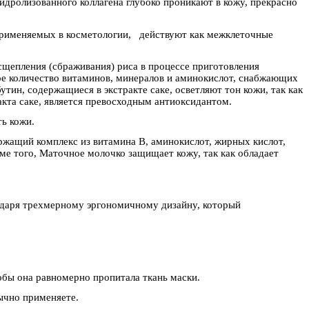
идролизованного коллагена глубоко проникают в кожу, прекрасно
применяемых в косметологии, действуют как межклеточные
сщепления (сбраживания) риса в процессе приготовления
ое количество витаминов, минералов и аминокислот, снабжающих
ин, содержащиеся в экстракте саке, осветляют тон кожи, так как
акта саке, является превосходным антиоксидантом.
ть кожи.
жащий комплекс из витамина В, аминокислот, жирных кислот,
е того, Маточное молочко защищает кожу, так как обладает
годаря трехмерному эргономичному дизайну, который
обы она равномерно пропитала ткань маски.
бычно применяете.