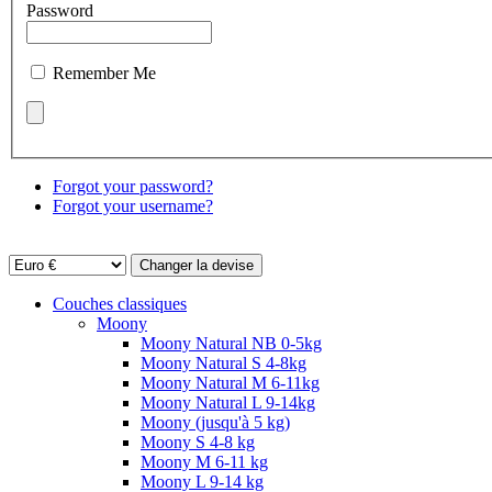
Password
Remember Me
Forgot your password?
Forgot your username?
Couches classiques
Moony
Moony Natural NB 0-5kg
Moony Natural S 4-8kg
Moony Natural M 6-11kg
Moony Natural L 9-14kg
Moony (jusqu'à 5 kg)
Moony S 4-8 kg
Moony M 6-11 kg
Moony L 9-14 kg