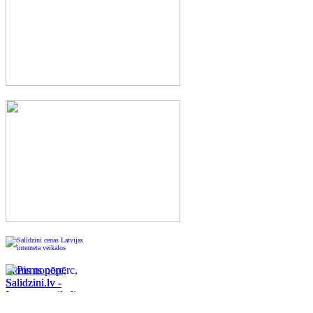
Pirms nopērc,
Salidzini.lv -
Interneta veikali,
Kuponi, OCTA