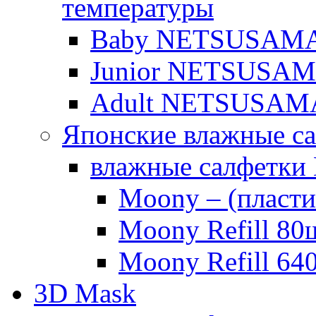
температуры
Baby NETSUSAMA о
Junior NETSUSAMA 
Adult NETSUSAM
Японские влажные с
влажные салфетки
Moony – (пласти
Moony Refill 80
Moony Refill 64
3D Mask