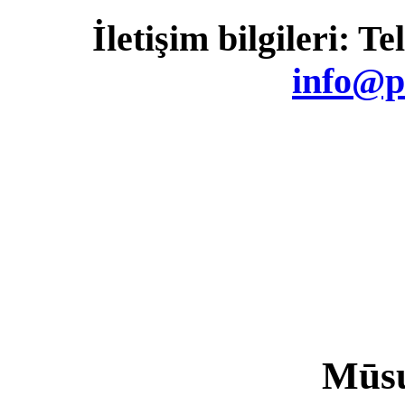
kalkulators,
İletişim bilgileri: T
KASKO
kalkulators, Ātrie
kredīti
info@p
Mūsu