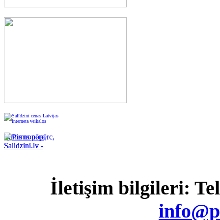
Pirms nopērc,
Salidzini.lv -
Interneta veikali,
Kuponi, OCTA
kalkulators,
İletişim bilgileri: T
KASKO
kalkulators, Ātrie
kredīti
info@p