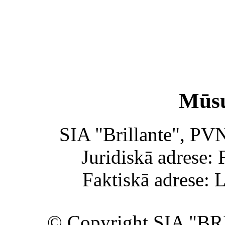
Mūsu
SIA "Brillante", PV
Juridiskā adrese: 
Faktiskā adrese: 
© Copyright SIA "BR