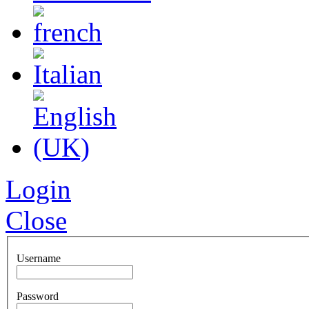
Login
Close
Username
Password