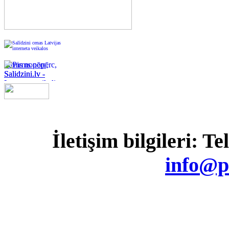
Pirms nopērc,
Salidzini.lv -
Interneta veikali,
Kuponi, OCTA
kalkulators,
KASKO
kalkulators, Ātrie
kredīti
İletişim bilgileri: T
info@p