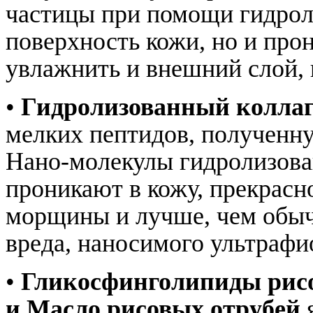
частицы при помощи гидроли
поверхность кожи, но и прон
увлажнить и внешний слой, 
•
Гидролизованный колла
мелких пептидов, полученну
Нано-молекулы гидролизова
проникают в кожу, прекрасн
морщины и лучше, чем обыч
вреда, наносимого ультраф
•
Гликосфинголипиды рисо
и Масло рисовых отрубей
я