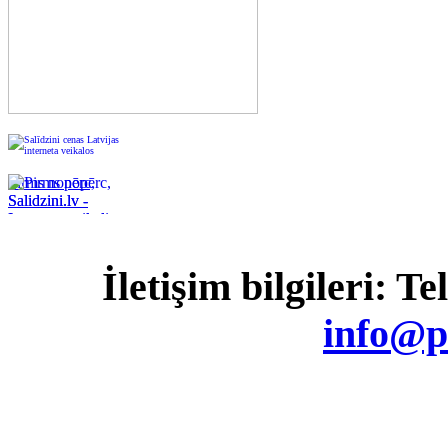
Pirms nopērc,
Salidzini.lv -
Interneta veikali,
Kuponi, OCTA
kalkulators,
İletişim bilgileri: T
KASKO
kalkulators, Ātrie
kredīti
info@p