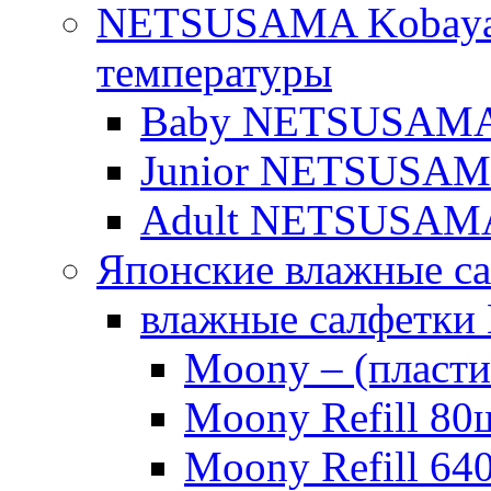
NETSUSAMA Kobayas
температуры
Baby NETSUSAMA о
Junior NETSUSAMA 
Adult NETSUSAM
Японские влажные с
влажные салфетки
Moony – (пласти
Moony Refill 80
Moony Refill 64