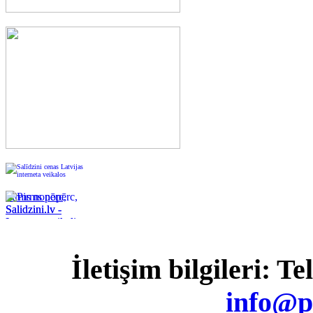
Pirms nopērc,
Salidzini.lv -
Interneta veikali,
Kuponi, OCTA
kalkulators,
İletişim bilgileri: T
KASKO
kalkulators, Ātrie
kredīti
info@p