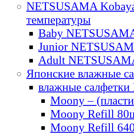
NETSUSAMA Kobayas
температуры
Baby NETSUSAMA о
Junior NETSUSAMA 
Adult NETSUSAM
Японские влажные с
влажные салфетки
Moony – (пласти
Moony Refill 80
Moony Refill 64