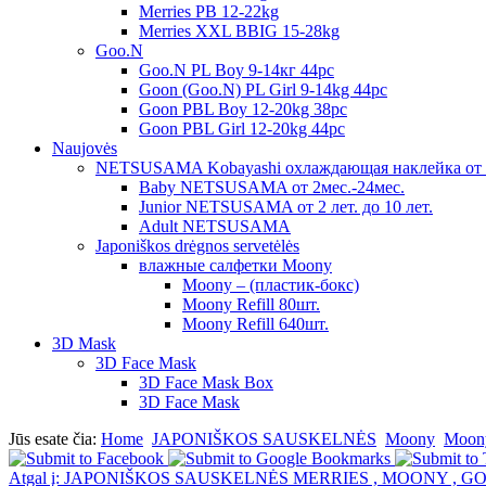
Merries PB 12-22kg
Merries XXL BBIG 15-28kg
Goo.N
Goo.N PL Boy 9-14кг 44pc
Goon (Goo.N) PL Girl 9-14kg 44pc
Goon PBL Boy 12-20kg 38pc
Goon PBL Girl 12-20kg 44pc
Naujovės
NETSUSAMA Kobayashi охлаждающая наклейка от 
Baby NETSUSAMA от 2мес.-24мес.
Junior NETSUSAMA от 2 лет. до 10 лет.
Adult NETSUSAMA
Japoniškos drėgnos servetėlės
влажные салфетки Moony
Moony – (пластик-бокс)
Moony Refill 80шт.
Moony Refill 640шт.
3D Mask
3D Face Mask
3D Face Mask Box
3D Face Mask
Jūs esate čia:
Home
JAPONIŠKOS SAUSKELNĖS
Moony
Moony
Atgal į: JAPONIŠKOS SAUSKELNĖS MERRIES , MOONY , G