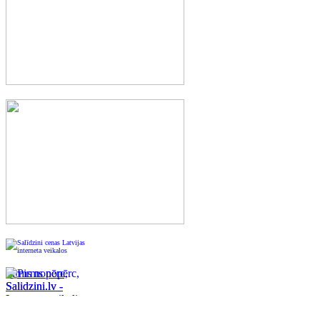
Pirms nopērc,
Salidzini.lv -
Interneta veikali,
Kuponi, OCTA