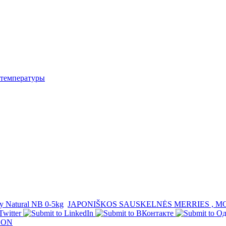
температуры
 Natural NB 0-5kg
JAPONIŠKOS SAUSKELNĖS MERRIES , M
OON