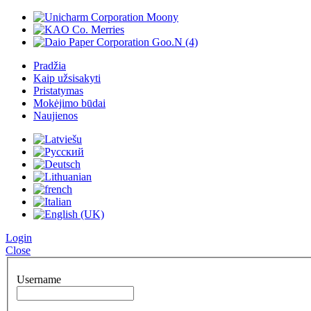
Pradžia
Kaip užsisakyti
Pristatymas
Mokėjimo būdai
Naujienos
Login
Close
Username