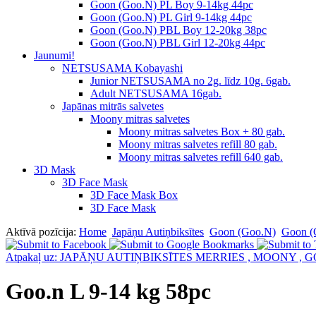
Goon (Goo.N) PL Boy 9-14kg 44pc
Goon (Goo.N) PL Girl 9-14kg 44pc
Goon (Goo.N) PBL Boy 12-20kg 38pc
Goon (Goo.N) PBL Girl 12-20kg 44pc
Jaunumi!
NETSUSAMA Kobayashi
Junior NETSUSAMA no 2g. līdz 10g. 6gab.
Adult NETSUSAMA 16gab.
Japānas mitrās salvetes
Moony mitras salvetes
Moony mitras salvetes Box + 80 gab.
Moony mitras salvetes refill 80 gab.
Moony mitras salvetes refill 640 gab.
3D Mask
3D Face Mask
3D Face Mask Box
3D Face Mask
Aktīvā pozīcija:
Home
Japāņu Autiņbiksītes
Goon (Goo.N)
Goon (
Atpakaļ uz: JAPĀŅU AUTIŅBIKSĪTES MERRIES , MOONY , 
Goo.n L 9-14 kg 58pc