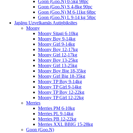
Goon (Goo.N) 0-5kg 98pc
Goon (Goo.N) S 4-8kg 90pc
Goon (Goo.N) M 6-11kg 68pc
Goon (Goo.N) L 9-14 kg 58pc
Japāņu Uzvelkamās Autiņbiksītes
Moony
Moony Sitagi 6-10kg
Moony Boy 9-14kg
Moony Girl 9-14kg
Moony Boy 12-17kg
Moony Girl 12-17kg
Moony Boy 13-25kg
Moony Girl 13-25kg
Moony Boy Big 18-35kg
Moony Girl Big 18-35kg
Moony TP Boy 9-14kg
Moony TP Girl 9-14kg
Moony TP Boy 12-22kg
Moony TP Girl 12-22kg
Merries
Merries PM 6-10kg
Merries PL 9-14kg
Merries PB 12-22kg
Merries XXL BBIG 15-28kg
Goon (Goo.N)