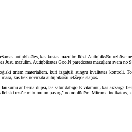
ciešamas autiņbiksītes, kas kustas mazulim līdzi. Autiņbiksīšu uzbūve ne
sītes Jūsu mazulim. Autiņbiksītes Goo.N paredzētas mazuļiem svarā no 9 lī
oģiski tīriem materiāliem, kuri izgājuši stingru kvalitātes kontroli.
masā, kas tiek novirzīta autiņbiksīšu iekšējos slāņos.
laukumu ar bērna dupsi, tas satur dabīgo E vitamīnu, kas aizsargā bērna
 lieliski uzsūc mitrumu un pasargā no noplūdēm. Mitruma indikators, ka