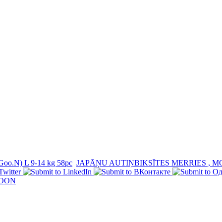
Goo.N) L 9-14 kg 58pc
JAPĀŅU AUTIŅBIKSĪTES MERRIES , M
GOON