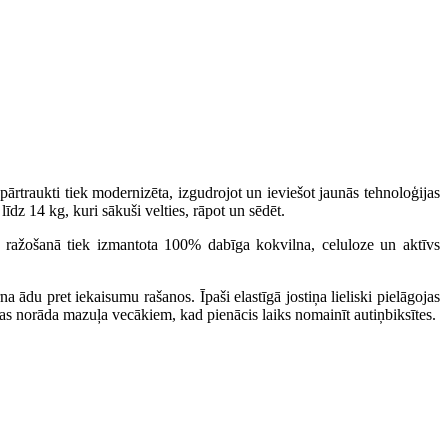
pārtraukti tiek modernizēta, izgudrojot un ieviešot jaunās tehnoloģijas
dz 14 kg, kuri sākuši velties, rāpot un sēdēt.
 To ražošanā tiek izmantota 100% dabīga kokvilna, celuloze un aktīvs
 ādu pret iekaisumu rašanos. Īpaši elastīgā jostiņa lieliski pielāgojas
s norāda mazuļa vecākiem, kad pienācis laiks nomainīt autiņbiksītes.