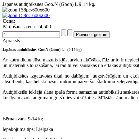
Japānas autiņbiksītes Goo.N (Goon) L 9-14 kg.
Cena:
Pārdošanas cena:
24,50 €
Apraksts
Japānas autiņbiksītes Goo.N (Goon) L – (9-14 kg)
Ar katru dienu Jūsu mazulis kļūst arvien aktīvāks, līdz ar to ir nepie
un materiālus to ražošanā, lai radītu vēl sausākas un ērtākas autiņbik
Autiņbiksītes izgatavotas tikai no dabīgiem, augstvērtīgiem un ekol
absorbents, kas lieliski uzsūc mitrumu pārvēršot šķidrumu želejveidīgā 
Autiņbiksīšu iekšējā slāņa īpašā forma samazina autiņbiksīšu saskares 
kustīga mazuļa augumam griežoties vai sēžoties. Mīkstās sānu maliņas
Bērna svars: 9-14 kg
Iepakojuma tips: Lielpaka