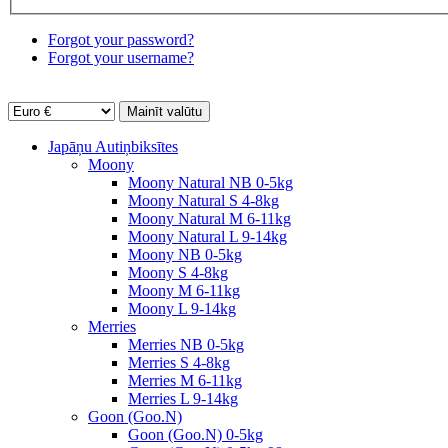
Forgot your password?
Forgot your username?
Japāņu Autiņbiksītes
Moony
Moony Natural NB 0-5kg
Moony Natural S 4-8kg
Moony Natural M 6-11kg
Moony Natural L 9-14kg
Moony NB 0-5kg
Moony S 4-8kg
Moony M 6-11kg
Moony L 9-14kg
Merries
Merries NB 0-5kg
Merries S 4-8kg
Merries M 6-11kg
Merries L 9-14kg
Goon (Goo.N)
Goon (Goo.N) 0-5kg