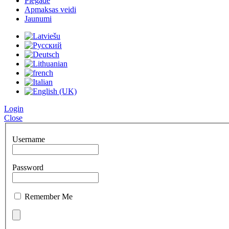
Piegāde
Apmaksas veidi
Jaunumi
Login
Close
Username
Password
Remember Me