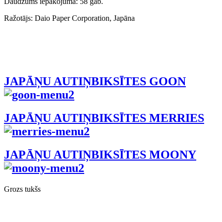
Daudzums iepakojumā: 58 gab.
Ražotājs: Daio Paper Corporation, Japāna
JAPĀŅU AUTIŅBIKSĪTES GOON
JAPĀŅU AUTIŅBIKSĪTES MERRIES
JAPĀŅU AUTIŅBIKSĪTES MOONY
Grozs tukšs