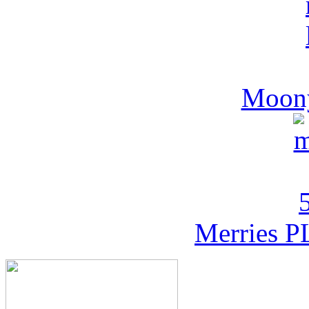
Moony
Merries P