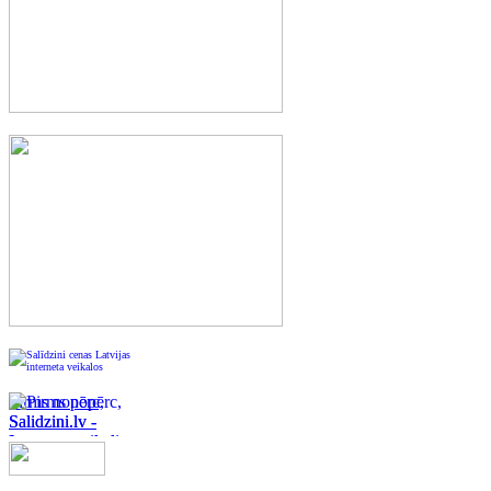
Pirms nopērc,
Salidzini.lv -
Interneta veikali,
Kuponi, OCTA
kalkulators,