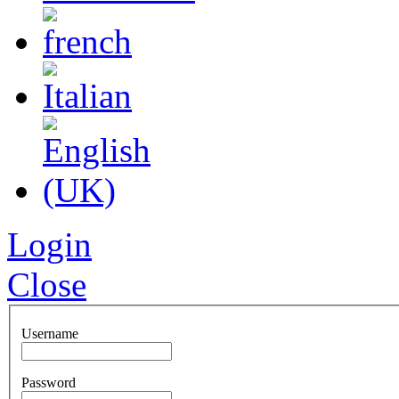
Login
Close
Username
Password