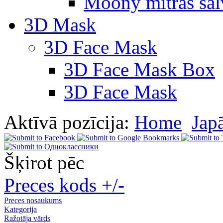
Moony mitras salv
3D Mask
3D Face Mask
3D Face Mask Box
3D Face Mask
Aktīvā pozīcija:
Home
Jap
Šķirot pēc
Preces kods +/-
Preces nosaukums
Kategorija
Ražotāja vārds