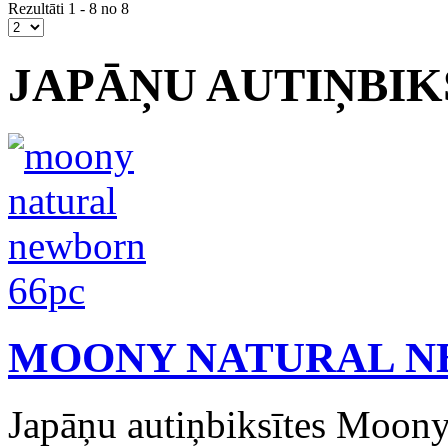
Rezultāti 1 - 8 no 8
JAPĀŅU AUTIŅBI
MOONY NATURAL NB
Japāņu autiņbiksītes Moony