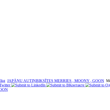
5kg
JAPĀŅU AUTIŅBIKSĪTES MERRIES , MOONY , GOON
Me
GOON