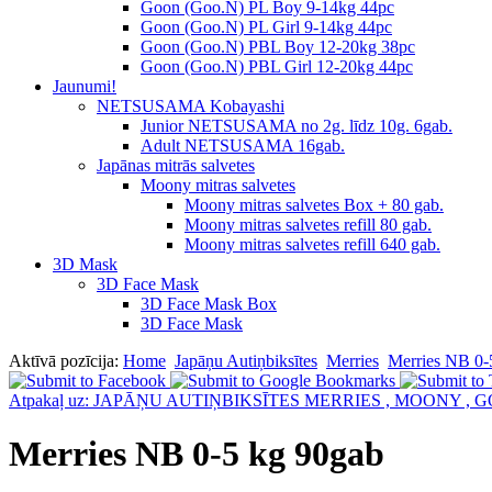
Goon (Goo.N) PL Boy 9-14kg 44pc
Goon (Goo.N) PL Girl 9-14kg 44pc
Goon (Goo.N) PBL Boy 12-20kg 38pc
Goon (Goo.N) PBL Girl 12-20kg 44pc
Jaunumi!
NETSUSAMA Kobayashi
Junior NETSUSAMA no 2g. līdz 10g. 6gab.
Adult NETSUSAMA 16gab.
Japānas mitrās salvetes
Moony mitras salvetes
Moony mitras salvetes Box + 80 gab.
Moony mitras salvetes refill 80 gab.
Moony mitras salvetes refill 640 gab.
3D Mask
3D Face Mask
3D Face Mask Box
3D Face Mask
Aktīvā pozīcija:
Home
Japāņu Autiņbiksītes
Merries
Merries NB 0-
Atpakaļ uz: JAPĀŅU AUTIŅBIKSĪTES MERRIES , MOONY , 
Merries NB 0-5 kg 90gab