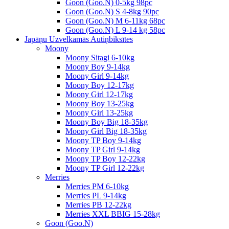
Goon (Goo.N) 0-5kg 98pc
Goon (Goo.N) S 4-8kg 90pc
Goon (Goo.N) M 6-11kg 68pc
Goon (Goo.N) L 9-14 kg 58pc
Japāņu Uzvelkamās Autiņbiksītes
Moony
Moony Sitagi 6-10kg
Moony Boy 9-14kg
Moony Girl 9-14kg
Moony Boy 12-17kg
Moony Girl 12-17kg
Moony Boy 13-25kg
Moony Girl 13-25kg
Moony Boy Big 18-35kg
Moony Girl Big 18-35kg
Moony TP Boy 9-14kg
Moony TP Girl 9-14kg
Moony TP Boy 12-22kg
Moony TP Girl 12-22kg
Merries
Merries PM 6-10kg
Merries PL 9-14kg
Merries PB 12-22kg
Merries XXL BBIG 15-28kg
Goon (Goo.N)