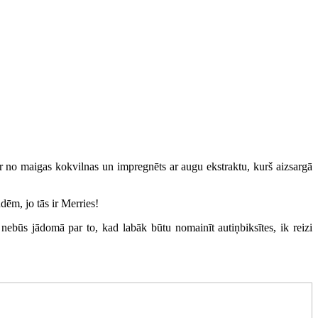
ir no maigas kokvilnas un impregnēts ar augu ekstraktu, kurš aizsargā
ēm, jo tās ir Merries!
nebūs jādomā par to, kad labāk būtu nomainīt autiņbiksītes, ik reizi