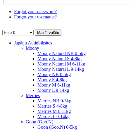
Forgot your password?
Forgot your username?
Japāņu Autiņbiksītes
Moony
Moony Natural NB 0-5kg
Moony Natural S 4-8kg
Moony Natural M 6-11kg
Moony Natural L 9-14kg
Moony NB 0-5kg
Moony S 4-8kg
Moony M 6-11kg
Moony L 9-14kg
Merries
Merries NB 0-5kg
Merries S 4-8kg
Merries M 6-11kg
Merries L 9-14kg
Goon (Goo.N)
Goon (Goo.N) 0-5kg