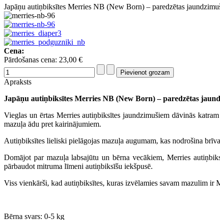
Japāņu autiņbiksītes Merries NB (New Born) – paredzētas jaundzimuš
Cena:
Pārdošanas cena:
23,00 €
Apraksts
Japāņu autiņbiksītes Merries NB (New Born) – paredzētas jaundz
Vieglas un ērtas Merries autiņbiksītes jaundzimušiem dāvinās katram 
mazuļa ādu pret kairinājumiem.
Autiņbiksītes lieliski pielāgojas mazuļa augumam, kas nodrošina brī
Domājot par mazuļa labsajūtu un bērna vecākiem, Merries autiņbiksīt
pārbaudot mitruma līmeni autiņbiksīšu iekšpusē.
Viss vienkārši, kad autiņbiksītes, kuras izvēlamies savam mazulim ir 
Bērna svars: 0-5 kg