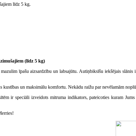
ajiem līdz 5 kg.
imušajiem (līdz 5 kg)
mazulim īpašu aizsardzību un labsajūtu. Autiņbiksīšu iekšējais slānis 
vas kustības un maksimālu komfortu. Nekādu raižu par nevēlamām noplūd
ēm ir speciāli izveidots mitruma indikators, pateicoties kuram Jums 
Merries!