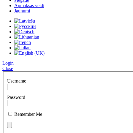
Piegāde
Apmaksas veidi
Jaunumi
Login
Close
Username
Password
Remember Me