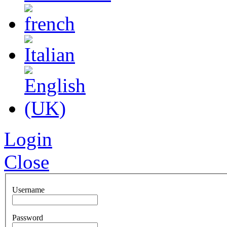
Login
Close
Username
Password