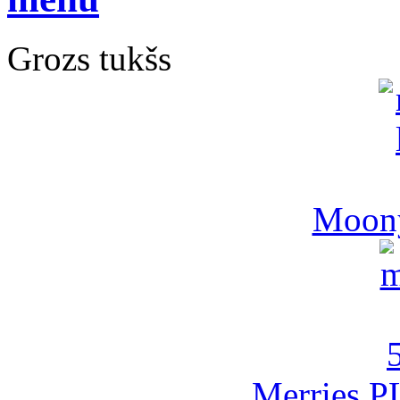
Grozs tukšs
Moony
Merries P