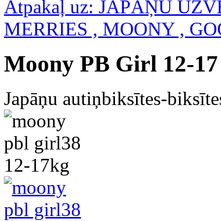
Atpakaļ uz: JAPĀŅU U
MERRIES , MOONY , G
Moony PB Girl 12-17
Japāņu autiņbiksītes-biksī