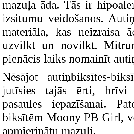
mazuļa āda. Tās ir hipoaler
izsitumu veidošanos. Autiņ
materiāla, kas neizraisa ā
uzvilkt un novilkt. Mitru
pienācis laiks nomainīt auti
Nēsājot autiņbiksītes-bi
jutīsies tajās ērti, brī
pasaules iepazīšanai. Pat
biksītēm Moony PB Girl, ve
apmierinātu mazuli.