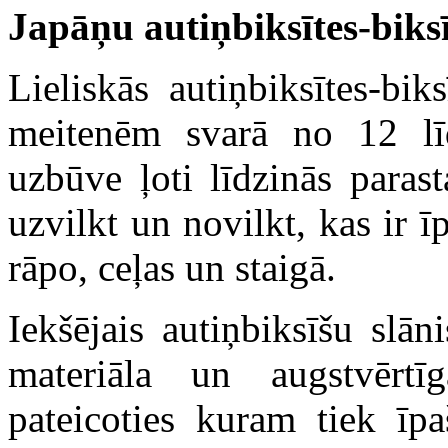
Japāņu autiņbiksītes-biks
Lieliskās autiņbiksītes-bi
meitenēm svarā no 12 līd
uzbūve ļoti līdzinās paras
uzvilkt un novilkt, kas ir ī
rāpo, ceļas un staigā.
Iekšējais autiņbiksīšu slān
materiāla un augstvērt
pateicoties kuram tiek īpa